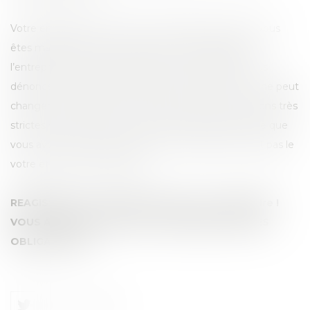
Votre employeur ne peut vous licencier par ce que vous
êtes malade sauf à prouver que vous désorganisez
l’entreprise ,ce qui est très difficile, ou parce que vous
dénoncez le harcèlement dont vous êtes victime, il ne peut
changer votre poste de travail sans que des conditions très
strictes soient réunies, il ne peut vous licencier par ce que
vous avez eu des lacunes dans un domaine qui n’est pas le
votre et qu’il vous a imposé.
REAGISSEZ ! nous sommes là pour vous défendre !
VOUS AVEZ DES DROITS ET L’EMPLOYEUR A DES
OBLIGATIONS !