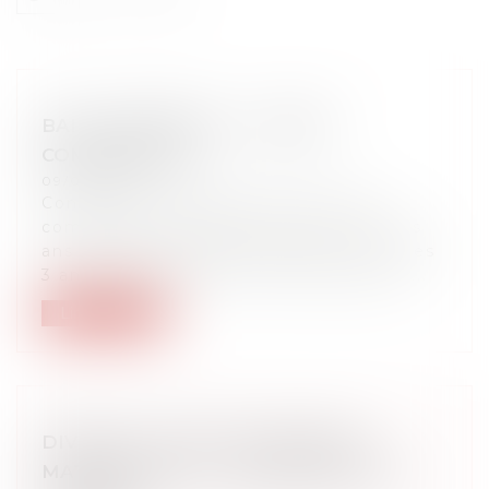
BAIL COMMERCIAL - LOYERS
COMMERCIAUX
09/04/2024
Concernant l’augmentation du bail
commercial, le loyer est révisé tous les
ans (clause d’échelle mobile) ou tous les
3 ans par application de l’indice des lo...
Lire la suite
DIVORCE - DROIT DES RÉGIMES
MATRIMONIAUX - PERSONNES NON