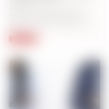
19/04/2023
Le cabinet a acquis une compétence
particulière dans ce domaine, nous
traitons de nombreux dossiers et
obtenons d’excellents résultats. Venez
me voir : je...
Lire la suite