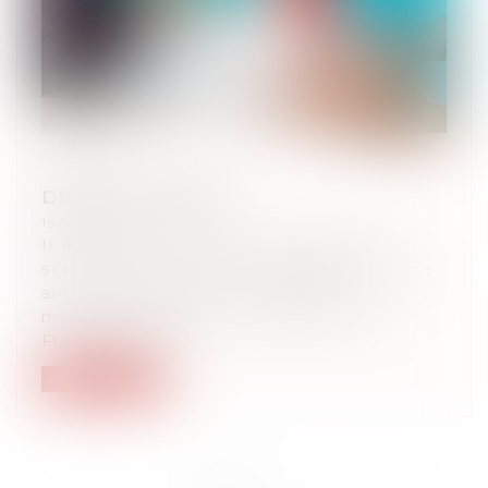
DROIT DU TRAVAIL
19/04/2023
Il est prouvé que les risques psycho
sociaux, c’est-à-dire le harcèlement, une
ambiance délétère, un mauvais
management sont plus important en
France qu’aill...
Lire la suite