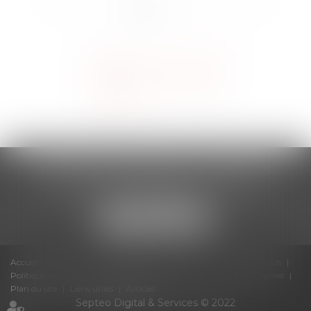
<<
<
1
2
3
4
5
6
>
>>
BARTHELEMY BANSAC ET ASSOCIES
2 Place Gailleton, Espace Gailleton, 69002 LYON
Tél :
04 78 38 18 33
Accueil
Cabinet
Compétences
Actualités
Contactez nous
Politique de cookies
Politique de confidentialité
Mentions légales
Plan du site
Liens utiles
Articles
Septeo Digital & Services © 2022