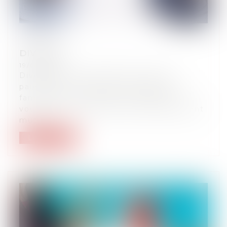
DIVORCE
19/04/2023
Divorce par consentement mutuel :
paiement du crédit de la résidence
familiale et convention d’indivision. Si
vous faites un divorce par consentement
mut...
Lire la suite