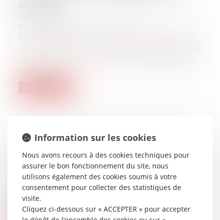
MARIÉES
08/04/2024
Vous êtes mariés en régime
communautaire ( de communauté légale
,sans contrat) ou en régime de séparation
des biens ,l’incidence sur la propriété de
vos bien...
Lire la suite
Information sur les cookies
Le contrat de travail intérimaire
Nous avons recours à des cookies techniques pour
03/04/2024
assurer le bon fonctionnement du site, nous
Le contrat de travail intérimaire est
utilisons également des cookies soumis à votre
réglementé par le code du travail pour
consentement pour collecter des statistiques de
protéger le salarié de l’entreprise de
visite.
travail temporaire qui arrive dans l’entr...
Cliquez ci-dessous sur « ACCEPTER » pour accepter
Lire la suite
le dépôt de l'ensemble des cookies ou sur «