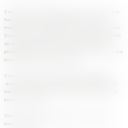
Il est prouvé que les risques psycho sociaux, c’est-à-dire le
harcèlement, une ambiance délétère, un mauvais
management sont plus important en France qu’ailleurs en
Europe , (dixit le think tank terra nova), et que l’avènement
de ces risques psychosociaux font plus de dégâts
physiques et mentaux sur la personne qui en est l’objet que
la pénibilité propre au travail lui -même.
Il ressort encore de cette étude très intéressante que
qu’un départ forcé du travail, la perte non désirée de son
travail, est un facteur hautement nuisible à la santé de la
personne concernée .
Donc STOP ! ne vous laisser plus harceler , malmener,
licencié, discriminé.